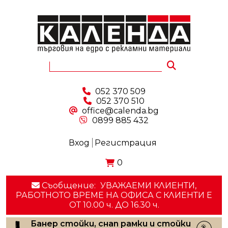
052 370 509
052 370 510
office@calenda.bg
0899 885 432
Вход
Регистрация
0
Съобщение:
УВАЖАЕМИ КЛИЕНТИ,
РАБОТНОТО ВРЕМЕ НА ОФИСА С КЛИЕНТИ E
ОТ 10.00 ч. ДО 16.30 ч.
Банер стойки, снап рамки и стойки