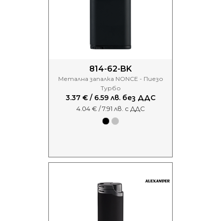
814-62-BK
Метална запалка NONCE - Пиезо
Турбо
3.37 € / 6.59 лв. без ДДС
4.04 € / 7.91 лв. с ДДС