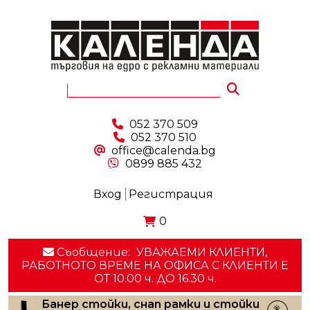
052 370 509
052 370 510
office@calenda.bg
0899 885 432
Вход
Регистрация
0
Съобщение:
УВАЖАЕМИ КЛИЕНТИ,
РАБОТНОТО ВРЕМЕ НА ОФИСА С КЛИЕНТИ E
ОТ 10.00 ч. ДО 16.30 ч.
Банер стойки, снап рамки и стойки