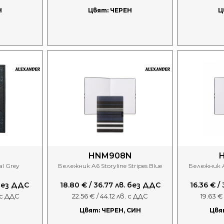
Н
Цвят: ЧЕРЕН
Ц
HNM908N
l Grey
Бележник A6 Storyline Stripes Blue
Бележник A5
 без ДДС
18.80 € / 36.77 лв. без ДДС
16.36 € /
. с ДДС
22.56 € / 44.12 лв. с ДДС
19.63 €
Цвят: ЧЕРЕН, СИН
Цвя