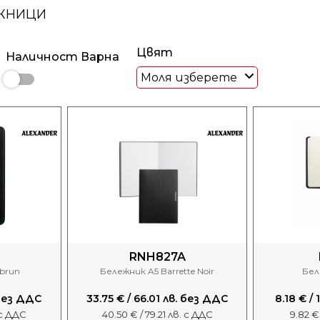
ЕЖНИЦИ
Цвят
Наличност Варна
Моля изберете
RNH827A
brun
Бележник A5 Barrette Noir
Бел
 без ДДС
33.75 € / 66.01 лв. без ДДС
8.18 € /
. с ДДС
40.50 € / 79.21 лв. с ДДС
9.82 €