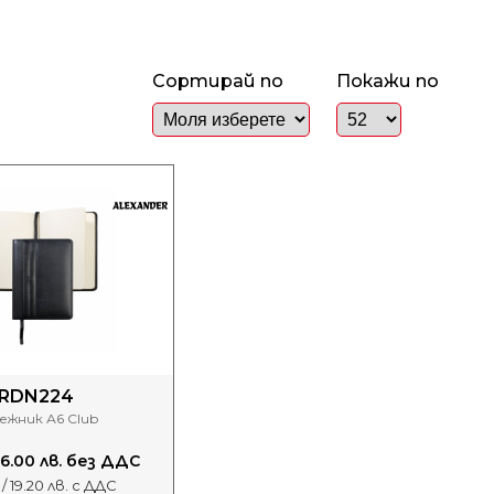
Сортирай по
Покажи по
RDN224
ежник А6 Club
 16.00 лв. без ДДС
 / 19.20 лв. с ДДС