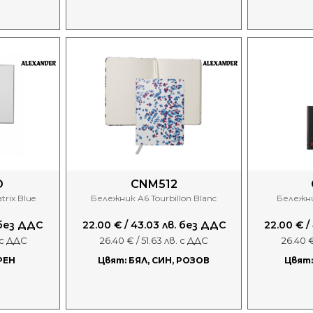
D
CNM512
rix Blue
Бележник A6 Tourbillon Blanc
Бележни
. без ДДС
22.00 € / 43.03 лв. без ДДС
22.00 € /
. с ДДС
26.40 € / 51.63 лв. с ДДС
26.40 €
РЕН
Цвят: БЯЛ, СИН, РОЗОВ
Цвят: