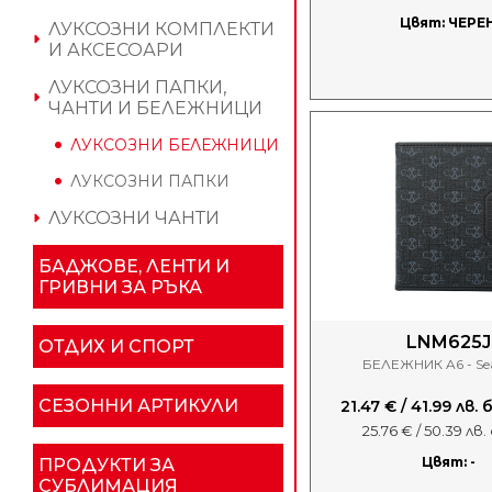
Цвят: ЧЕРЕ
ЛУКСОЗНИ КОМПЛЕКТИ
И АКСЕСОАРИ
ЛУКСОЗНИ ПАПКИ,
ЧАНТИ И БЕЛЕЖНИЦИ
ЛУКСОЗНИ БЕЛЕЖНИЦИ
ЛУКСОЗНИ ПАПКИ
ЛУКСОЗНИ ЧАНТИ
БАДЖОВЕ, ЛЕНТИ И
ГРИВНИ ЗА РЪКА
LNM625J
ОТДИХ И СПОРТ
БЕЛЕЖНИК A6 - Sea
СЕЗОННИ АРТИКУЛИ
21.47 € / 41.99 лв.
25.76 € / 50.39 лв
Цвят: -
ПРОДУКТИ ЗА
СУБЛИМАЦИЯ