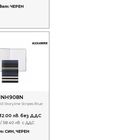
вят: ЧЕРЕН
HNH908N
 Storyline Stripes Blue
 32.00 лв. без ДДС
 / 38.40 лв. с ДДС
т: СИН, ЧЕРЕН