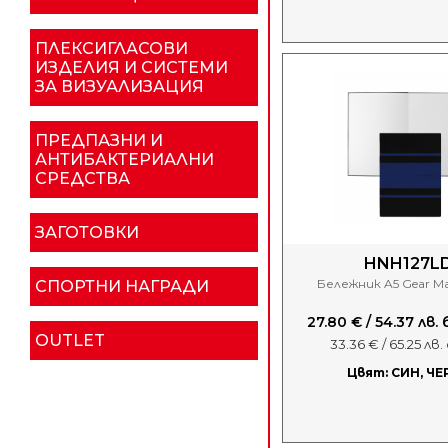
ПЛЕКСИГЛАСОВИ
ИЗДЕЛИЯ И СИСТЕМИ
ЗА ВИЗУАЛИЗАЦИЯ
ПРЕДПАЗНИ И
АНТИБАКТЕРИАЛНИ
СРЕДСТВА
ЗАГОТОВКИ
HNH127L
Бележник A5 Gear Mat
СПОРТНИ НАГРАДИ
27.80 € / 54.37 лв
OUTLET
33.36 € / 65.25 лв
Цвят: СИН, ЧЕ