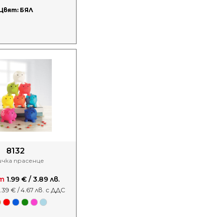
Цвят: БЯЛ
8132
ичка прасенце
т
1.99 € / 3.89 лв.
.39 € / 4.67 лв. с ДДС