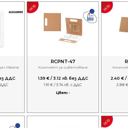
RCPNT-47
R
ел Melanie
Комплект за оцветяване
Компле
 без ДДС
1.59 € / 3.12 лв. без ДДС
2.40 € /
с ДДС
1.91 € / 3.74 лв. с ДДС
2.88 €
Цвят: -