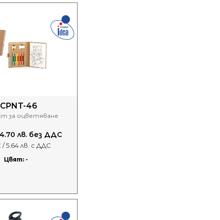
CPNT-46
кт за оцветяване
 4.70 лв. без ДДС
 / 5.64 лв. с ДДС
Цвят: -