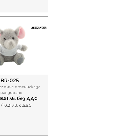
BR-025
лонче с тениска за
рандиране
 8.51 лв. без ДДС
 / 10.21 лв. с ДДС