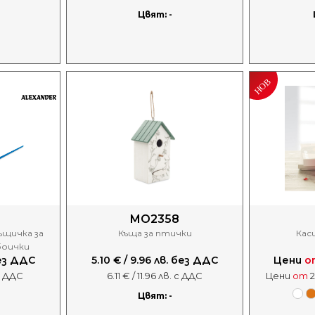
Цвят: -
MO2358
ъщичка за
Къща за птички
Кас
боички
без ДДС
5.10 € / 9.96 лв. без ДДС
Цени
о
 с ДДС
6.11 € / 11.96 лв. с ДДС
Цени
от
2
Цвят: -