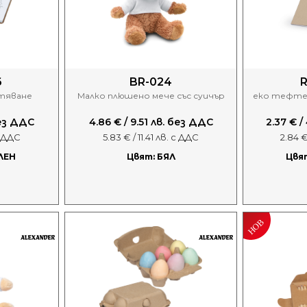
6
BR-024
тяване
Малко плюшено мече със суичър
еко тефте
без ДДС
4.86 € / 9.51 лв. без ДДС
2.37 € /
с ДДС
5.83 € / 11.41 лв. с ДДС
2.84 €
ЛЕН
Цвят: БЯЛ
Цвя