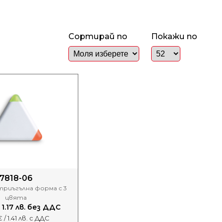
Сортирай по
Покажи по
7818-06
триъгълна форма с 3
цвята
 1.17 лв. без ДДС
 / 1.41 лв. с ДДС