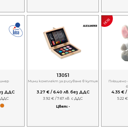
13051
пинер
Мини комплект за рисуване в кутия
Плюшено с
б
 без ДДС
3.27 € / 6.40 лв. без ДДС
4.35 € /
с ДДС
3.92 € / 7.67 лв. с ДДС
5.22 €
Цвят: -