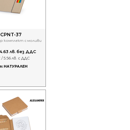
RCPNT-37
р комплект с моливи
 4.63 лв. без ДДС
 / 5.56 лв. с ДДС
т: НАТУРАЛЕН