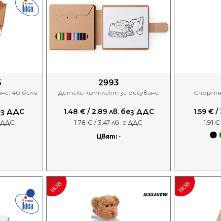
5
2993
не, 40 бели
Детски комплект за рисуване
Спортна
без ДДС
1.48 € / 2.89 лв. без ДДС
1.59 € 
с ДДС
1.78 € / 3.47 лв. с ДДС
1.91 €
Цвят: -