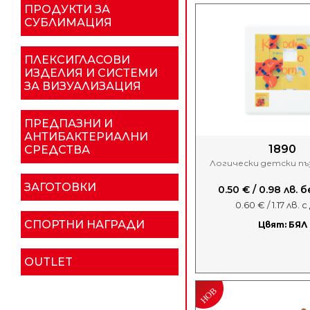
ПРОДУКТИ ЗА
СУБЛИМАЦИЯ
ПЛЕКСИГЛАСОВИ
ИЗДЕЛИЯ И СИСТЕМИ
ЗА ВИЗУАЛИЗАЦИЯ
ПРЕДПАЗНИ И
АНТИБАКТЕРИАЛНИ
1890
СРЕДСТВА
Логически детски пъз
ЗАГОТОВКИ
0.50 € / 0.98 лв.
0.60 € / 1.17 лв. 
СПОРТНИ НАГРАДИ
Цвят: БЯЛ
OUTLET