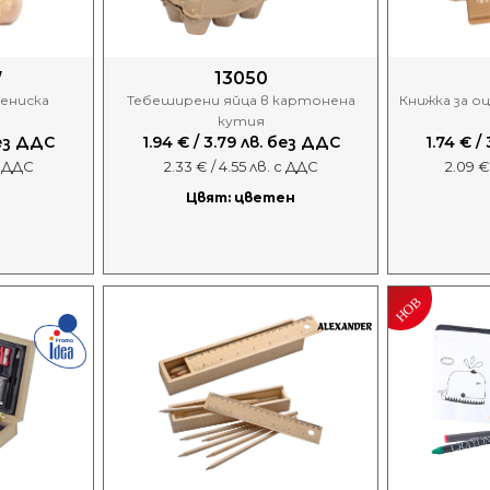
W
13050
ениска
Тебеширени яйца в картонена
Книжка за о
кутия
без ДДС
1.94 € / 3.79 лв. без ДДС
1.74 € /
 с ДДС
2.33 € / 4.55 лв. с ДДС
2.09 €
Цвят: цветен