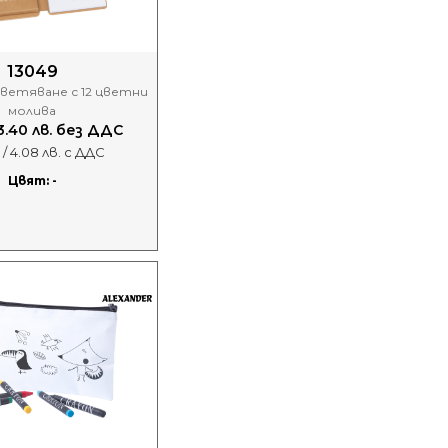
13049
цветяване с 12 цветни
молива
 3.40 лв. без ДДС
 / 4.08 лв. с ДДС
Цвят: -