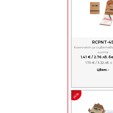
RCPNT-4
Комплект за оцветява
листа
1.41 € / 2.76 лв. 
1.70 € / 3.32 лв. 
Цвят: -