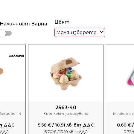
Цвят
Наличност Варна
Моля изберете
2563-40
ешири - 4
Комплект за рисуване
Маркер с 
без ДДС
5.58 € / 10.91 лв. без ДДС
0.60 € /
с ДДС
6.70 € / 13.10 лв. с ДДС
0.72 €