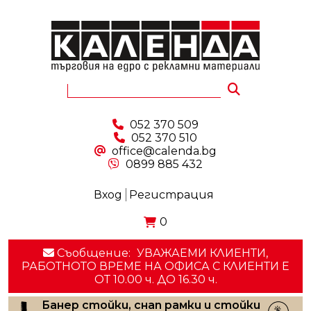
052 370 509
052 370 510
office@calenda.bg
0899 885 432
Вход
Регистрация
0
Съобщение:
УВАЖАЕМИ КЛИЕНТИ,
РАБОТНОТО ВРЕМЕ НА ОФИСА С КЛИЕНТИ E
ОТ 10.00 ч. ДО 16.30 ч.
Банер стойки, снап рамки и стойки