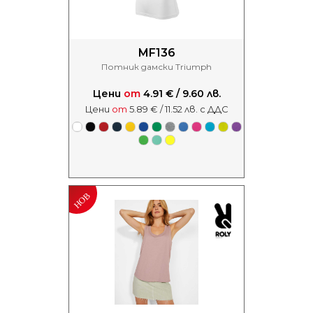
MF136
Потник дамски Triumph
Цени
от
4.91 € / 9.60 лв.
Цени
от
5.89 € / 11.52 лв. с ДДС