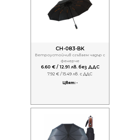
CH-083-BK
Ветроустойчив сгъваем чадър с
фенерче
6.60 € / 12.91 лв. без ДДС
7.92 € / 15.49 лв. с ДДС
Цвят: -