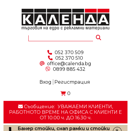
052 370 509
052 370 510
office@calenda.bg
0899 885 432
Вход
Регистрация
0
Съобщение:
УВАЖАЕМИ КЛИЕНТИ,
РАБОТНОТО ВРЕМЕ НА ОФИСА С КЛИЕНТИ E
ОТ 10.00 ч. ДО 16.30 ч.
Банер стойки, снап рамки и стойки