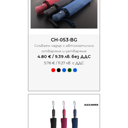
CH-053-BG
Сгъваем чадър с автоматично
отваряне и затваряне
4.80 € / 9.39 лв. без ДДС
5.76 € / 11.27 лв. с ДДС