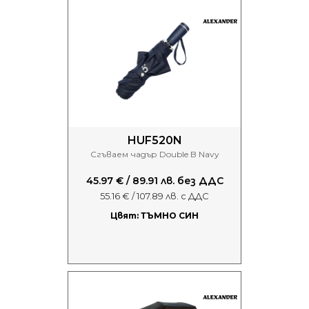
HUF520N
Сгъваем чадър Double B Navy
45.97 € / 89.91 лв. без ДДС
55.16 € / 107.89 лв. с ДДС
Цвят: ТЪМНО СИН