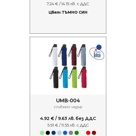
7.24 € / 14.15 лв. с ДДС
Цвят: ТЪМНО СИН
UMB-004
сгъваем чадър
4.92 € / 9.63 лв. без ДДС
5.91 € / 11.55 лв. с ДДС