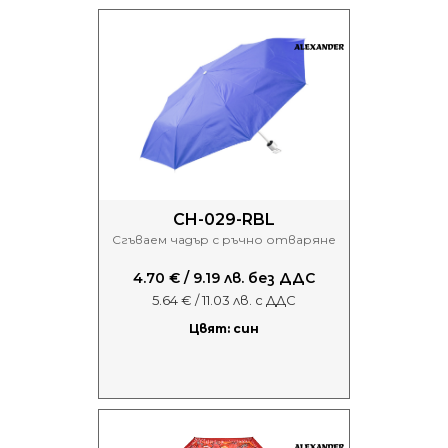
CH-029-RBL
Сгъваем чадър с ръчно отваряне
4.70 € / 9.19 лв. без ДДС
5.64 € / 11.03 лв. с ДДС
Цвят: син