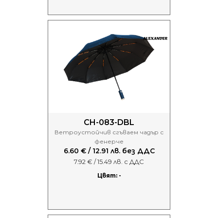
CH-083-DBL
Ветроустойчив сгъваем чадър с
фенерче
6.60 € / 12.91 лв. без ДДС
7.92 € / 15.49 лв. с ДДС
Цвят: -