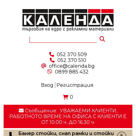
052 370 509
052 370 510
office@calenda.bg
0899 885 432
Вход
Регистрация
0
Съобщение:
УВАЖАЕМИ КЛИЕНТИ,
РАБОТНОТО ВРЕМЕ НА ОФИСА С КЛИЕНТИ E
ОТ 10.00 ч. ДО 16.30 ч.
Банер стойки, снап рамки и стойки