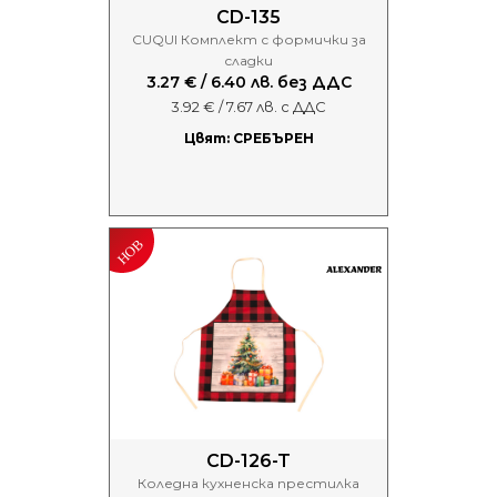
CD-135
CUQUI Комплект с формички за
сладки
3.27 € / 6.40 лв. без ДДС
3.92 € / 7.67 лв. с ДДС
Цвят: СРЕБЪРЕН
CD-126-T
Коледна кухненска престилка