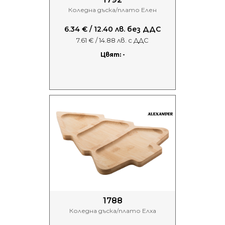
Коледна дъска/плато Елен
6.34 € / 12.40 лв. без ДДС
7.61 € / 14.88 лв. с ДДС
Цвят: -
1788
Коледна дъска/плато Елха