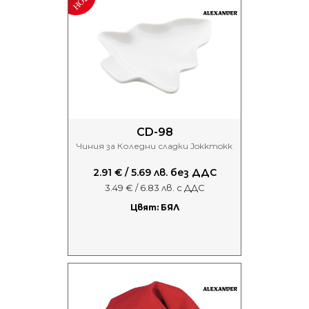
CD-98
Чиния за Коледни сладки Jokkmokk
2.91 € / 5.69 лв. без ДДС
3.49 € / 6.83 лв. с ДДС
Цвят: БЯЛ