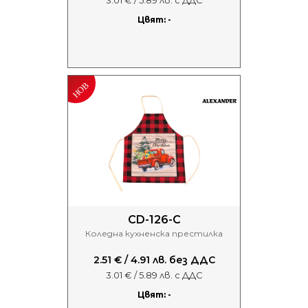
Цвят: -
CD-126-C
Коледна кухненска престилка
2.51 € / 4.91 лв. без ДДС
3.01 € / 5.89 лв. с ДДС
Цвят: -