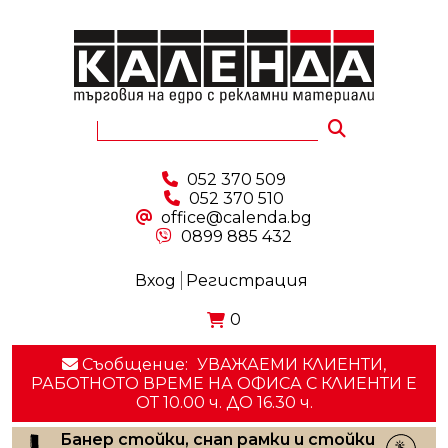
052 370 509
052 370 510
office@calenda.bg
0899 885 432
Вход
Регистрация
0
Съобщение:
УВАЖАЕМИ КЛИЕНТИ,
РАБОТНОТО ВРЕМЕ НА ОФИСА С КЛИЕНТИ E
ОТ 10.00 ч. ДО 16.30 ч.
Банер стойки, снап рамки и стойки