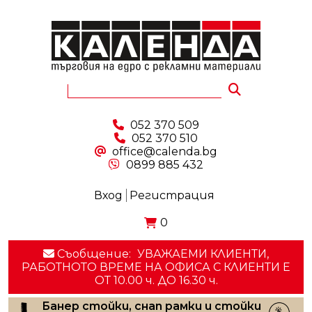
052 370 509
052 370 510
office@calenda.bg
0899 885 432
Вход
Регистрация
0
Съобщение:
УВАЖАЕМИ КЛИЕНТИ,
РАБОТНОТО ВРЕМЕ НА ОФИСА С КЛИЕНТИ E
ОТ 10.00 ч. ДО 16.30 ч.
Банер стойки, снап рамки и стойки