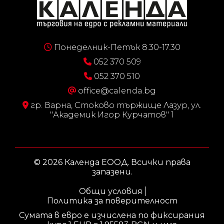
Понеделник-Петък 8.30-17.30
052 370 509
052 370 510
office@calenda.bg
гр. Варна, Стоково тържище Лазур, ул.
"Академик Игор Курчатов" 1
© 2026 Календа ЕООД. Всички права
запазени.
Общи условия
Политика за поверителност
Сумата в евро е изчислена по фиксирания