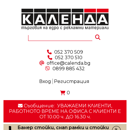
052 370 509
052 370 510
office@calenda.bg
0899 885 432
Вход
Регистрация
0
Съобщение:
УВАЖАЕМИ КЛИЕНТИ,
РАБОТНОТО ВРЕМЕ НА ОФИСА С КЛИЕНТИ E
ОТ 10.00 ч. ДО 16.30 ч.
Банер стойки, снап рамки и стойки