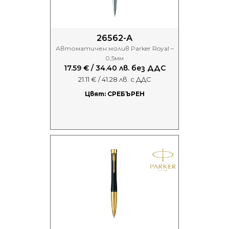
26562-А
Автоматичен молив Parker Royal –
0,5мм
17.59 € / 34.40 лв. без ДДС
21.11 € / 41.28 лв. с ДДС
Цвят: СРЕБЪРЕН