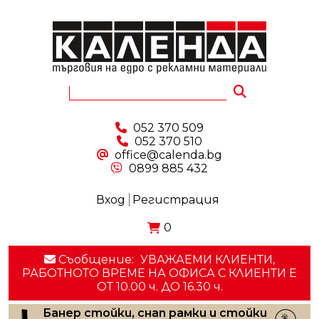
052 370 509
052 370 510
office@calenda.bg
0899 885 432
Вход
Регистрация
0
Съобщение:
УВАЖАЕМИ КЛИЕНТИ,
РАБОТНОТО ВРЕМЕ НА ОФИСА С КЛИЕНТИ E
ОТ 10.00 ч. ДО 16.30 ч.
Банер стойки, снап рамки и стойки