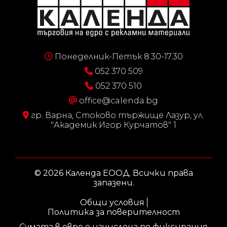
Понеделник-Петък 8.30-17.30
052 370 509
052 370 510
office@calenda.bg
гр. Варна, Стоково тържище Лазур, ул.
"Академик Игор Курчатов" 1
© 2026 Календа ЕООД. Всички права
запазени.
Общи условия
Политика за поверителност
Сумата в евро е изчислена по фиксирания