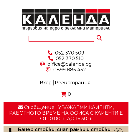
052 370 509
052 370 510
office@calenda.bg
0899 885 432
Вход
Регистрация
0
Съобщение:
УВАЖАЕМИ КЛИЕНТИ,
РАБОТНОТО ВРЕМЕ НА ОФИСА С КЛИЕНТИ E
ОТ 10.00 ч. ДО 16.30 ч.
Банер стойки, снап рамки и стойки